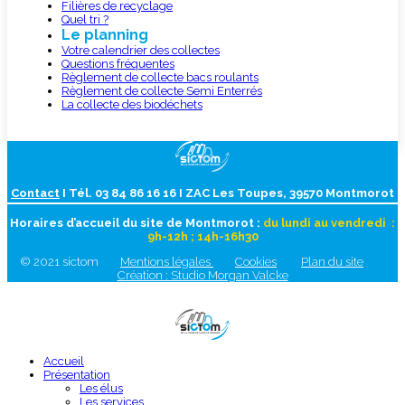
Filières de recyclage
Quel tri ?
Le planning
Votre calendrier des collectes
Questions fréquentes
Règlement de collecte bacs roulants
Règlement de collecte Semi Enterrés
La collecte des biodéchets
Contact
I Tél. 03 84 86 16 16 I ZAC Les Toupes, 39570 Montmorot
Horaires d’accueil du site de Montmorot :
du lundi au vendredi :
9h-12h ; 14h-16h30
© 2021 sictom
Mentions légales
Cookies
Plan du site
Création : Studio Morgan Valcke
Accueil
Présentation
Les élus
Les services