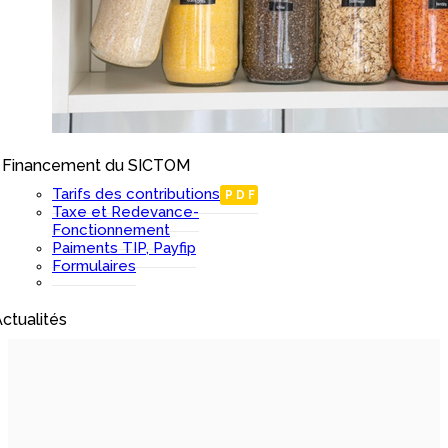
Financement du SICTOM
I
Tarifs des contributions
PDF
Taxe et Redevance-
Fonctionnement
Paiments TIP, Payfip
Formulaires
ctualités