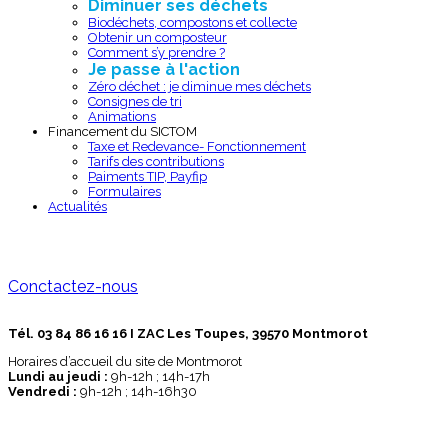
Diminuer ses déchets
Biodéchets, compostons et collecte
Obtenir un composteur
Comment s’y prendre ?
Je passe à l'action
Zéro déchet : je diminue mes déchets
Consignes de tri
Animations
Financement du SICTOM
Taxe et Redevance- Fonctionnement
Tarifs des contributions
Paiments TIP, Payfip
Formulaires
Actualités
Conctactez-nous
Tél. 03 84 86 16 16 I ZAC Les Toupes, 39570 Montmorot
Horaires d’accueil du site de Montmorot
Lundi au jeudi :
9h-12h ; 14h-17h
Vendredi :
9h-12h ; 14h-16h30