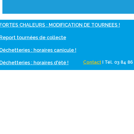
FORTES CHALEURS : MODIFICATION DE TOURNEES !
Report tournées de collecte
Déchetteries : horaires canicule !
Contact
I
Tél. 03 84 8
Déchetteries : horaires d'été !