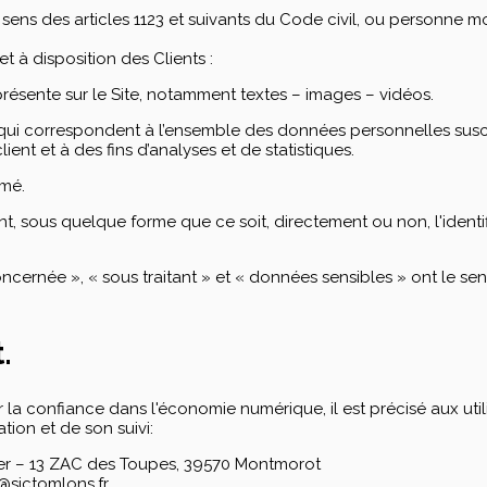
s des articles 1123 et suivants du Code civil, ou personne mora
t à disposition des Clients :
résente sur le Site, notamment textes – images – vidéos.
qui correspondent à l’ensemble des données personnelles susc
ient et à des fins d’analyses et de statistiques.
mmé.
t, sous quelque forme que ce soit, directement ou non, l'ident
ernée », « sous traitant » et « données sensibles » ont le sen
.
ur la confiance dans l'économie numérique, il est précisé aux util
ation et de son suivi:
ier – 13 ZAC des Toupes, 39570 Montmorot
@sictomlons.fr