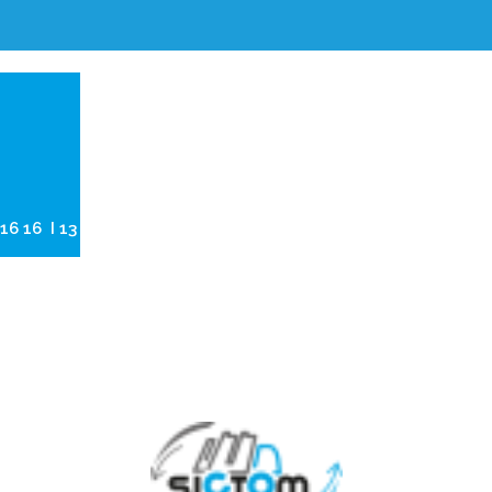
6 16 16 I 13 ZAC des Toupes, 39570 Montmorot
Tél. 03 84 86 16 16