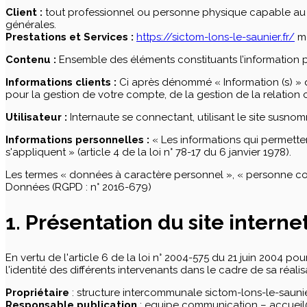
Client :
tout professionnel ou personne physique capable au sen
générales.
Prestations et Services :
https://sictom-lons-le-saunier.fr/
me
Contenu :
Ensemble des éléments constituants l’information p
Informations clients :
Ci après dénommé « Information (s) » 
pour la gestion de votre compte, de la gestion de la relation cl
Utilisateur :
Internaute se connectant, utilisant le site susno
Informations personnelles :
« Les informations qui permetten
s'appliquent » (article 4 de la loi n° 78-17 du 6 janvier 1978).
Les termes « données à caractère personnel », « personne conc
Données (RGPD : n° 2016-679)
1. Présentation du site internet
En vertu de l'article 6 de la loi n° 2004-575 du 21 juin 2004 po
l'identité des différents intervenants dans le cadre de sa réalis
Propriétaire
: structure intercommunale sictom-lons-le-saun
Responsable publication
: equipe communication – accueil