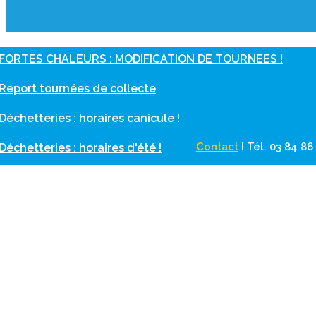
FORTES CHALEURS : MODIFICATION DE TOURNEES !
Report tournées de collecte
Déchetteries : horaires canicule !
Contact
I
Tél. 03 84 8
Déchetteries : horaires d'été !