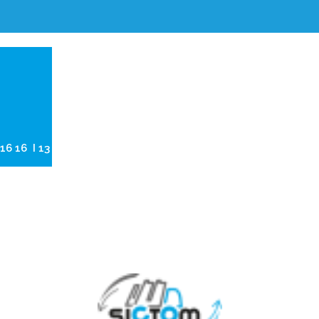
6 16 16 I 13 ZAC des Toupes, 39570 Montmorot
Tél. 03 84 86 16 16