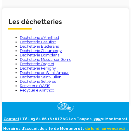
textes
Les déchetteries
Déchetterie d'Arinthod
Déchetterie Beaufort
Déchetterie Bletterans
Déchetterie Chaumergy
Déchetterie Domblans
Déchetterie Messia-sur-Sorne
Déchetterie Orgelet
Déchetterie Perrigny
Déchetterie de Saint-Amour
Déchetterie Saint-Julien
Déchetterie Sellières
Recyclerie OASIS
Recyclerie Arinthod
Contact
I Tél. 03 84 86 16 16 I ZAC Les Toupes, 39570 Montmorot
Horaires d’accueil du site de Montmorot :
du lundi au vendredi :