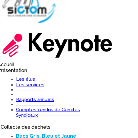
ccueil
I
résentation
I
Les élus
Les services
Rapports annuels
Comptes-rendus de Comités
Syndicaux
Collecte des déchets
I
Bacs Gris, Bleu et Jaune