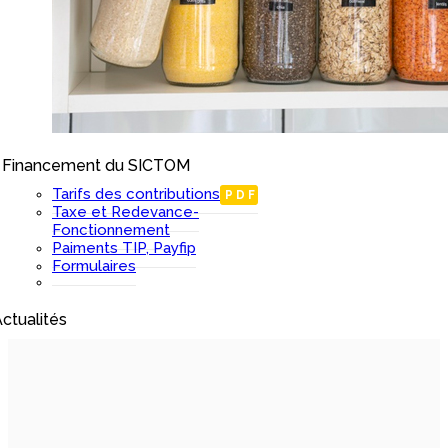
Financement du SICTOM
I
Tarifs des contributions
PDF
Taxe et Redevance-
Fonctionnement
Paiments TIP, Payfip
Formulaires
ctualités