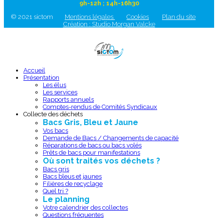
9h-12h ; 14h-16h30
© 2021 sictom
Mentions légales
Cookies
Plan du site
Création : Studio Morgan Valcke
Accueil
Présentation
Les élus
Les services
Rapports annuels
Comptes-rendus de Comités Syndicaux
Collecte des déchets
Bacs Gris, Bleu et Jaune
Vos bacs
Demande de Bacs / Changements de capacité
Réparations de bacs ou bacs volés
Prêts de bacs pour manifestations
Où sont traités vos déchets ?
Bacs gris
Bacs bleus et jaunes
Filières de recyclage
Quel tri ?
Le planning
Votre calendrier des collectes
Questions fréquentes