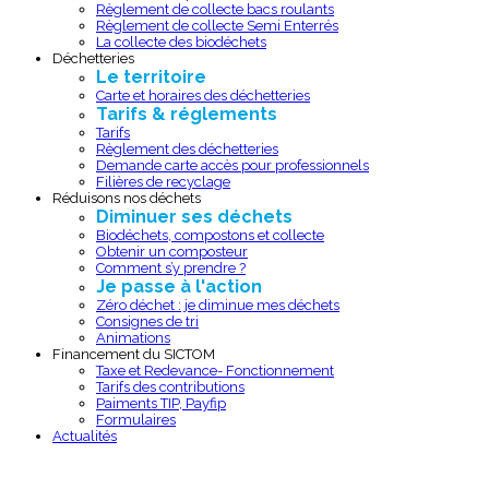
Règlement de collecte bacs roulants
Règlement de collecte Semi Enterrés
La collecte des biodéchets
Déchetteries
Le territoire
Carte et horaires des déchetteries
Tarifs & réglements
Tarifs
Règlement des déchetteries
Demande carte accès pour professionnels
Filières de recyclage
Réduisons nos déchets
Diminuer ses déchets
Biodéchets, compostons et collecte
Obtenir un composteur
Comment s’y prendre ?
Je passe à l'action
Zéro déchet : je diminue mes déchets
Consignes de tri
Animations
Financement du SICTOM
Taxe et Redevance- Fonctionnement
Tarifs des contributions
Paiments TIP, Payfip
Formulaires
Actualités